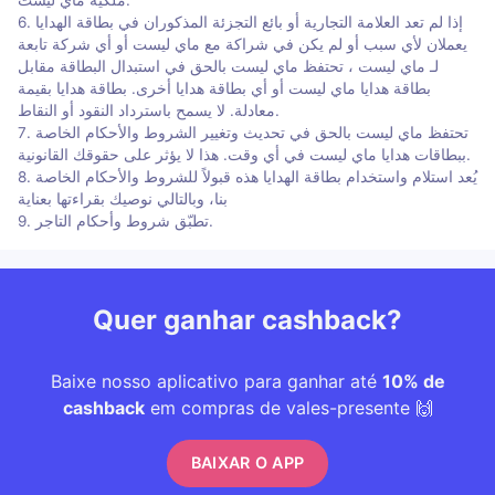
6. إذا لم تعد العلامة التجارية أو بائع التجزئة المذكوران في بطاقة الهدايا
يعملان لأي سبب أو لم يكن في شراكة مع ماي ليست أو أي شركة تابعة
لـ ماي ليست ، تحتفظ ماي ليست بالحق في استبدال البطاقة مقابل
بطاقة هدايا ماي ليست أو أي بطاقة هدايا أخرى. بطاقة هدايا بقيمة
معادلة. لا يسمح باسترداد النقود أو النقاط.
7. تحتفظ ماي ليست بالحق في تحديث وتغيير الشروط والأحكام الخاصة
ببطاقات هدايا ماي ليست في أي وقت. هذا لا يؤثر على حقوقك القانونية.
8. يُعد استلام واستخدام بطاقة الهدايا هذه قبولاً للشروط والأحكام الخاصة
بنا، وبالتالي نوصيك بقراءتها بعناية
9. تطبّق شروط وأحكام التاجر.
Quer ganhar cashback?
Baixe nosso aplicativo para ganhar até
10% de
cashback
em compras de vales-presente 🙌
BAIXAR O APP