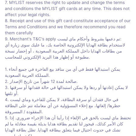
7. MYLIST reserves the right to update and change the terms
and conditions the MYLIST gift cards at any time. This does not
affect your legal rights.
8. Receipt and use of this gift card constitute acceptance of our
Terms and Conditions and we therefore recommend you read
them carefully
9. Merchant's T&C's apply تم دعمها بشروط وأحكام ماي ليست:
لاستخدام بطاقة الهدايا الإلكترونية الخاصة بك، ما عليك سوى زيارة أي
من بطاقات الهدايا داخل المملكة العربية السعودية ، أو إحضار نسخة
مطبوعة أو إظهار هذا البريد الإلكتروني للمحاسب.
1. يمكن استبدالها فقط في أي من منافذ بيع الفاخرة في جميع أنحاء
المملكة العربية السعودية.
2. صالحة لمدة 12 شهراً من تاريخ الإصدار.
3. لا يمكن إعادتها أو ردها ولا يمكن استبدالها في حالة فقدانها أو سرقتها
أو تلفها.
4. في حال فقدان أو سرقة البطاقة، لا يمكن للفاخرة وماي ليست
حظرها/ إلغائها، مع إخلاء المسؤولية عن أي معاملة تتم على البطاقة
المفقودة / المسروقة.
5. تحتفظ ماي ليست بالحق في الإلغاء إذا رأينا أن هذا الإجراء ضروري. إذا
كان الأمر كذلك، فيجوز لنا تقديم بطاقة هدايا بديلة بقيمة معادلة ما لم
نشك في حدوث احتيال فيما يتعلق ببطاقة الهدايا. تظل بطاقة الهدايا
ملكية ماي ليست.