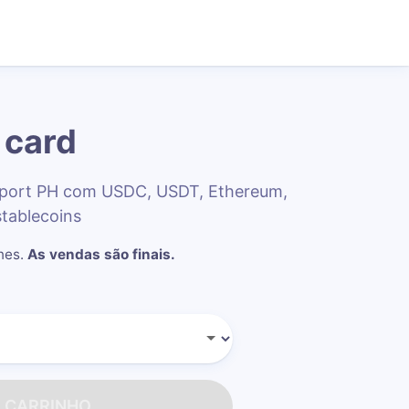
 card
sport PH com USDC, USDT, Ethereum,
stablecoins
nes
.
As vendas são finais.
O CARRINHO