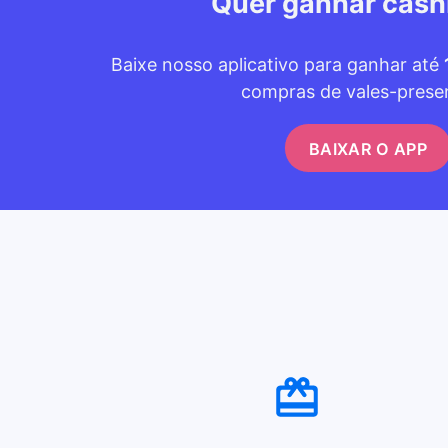
Quer ganhar cas
Baixe nosso aplicativo para ganhar até
compras de vales-prese
BAIXAR O APP