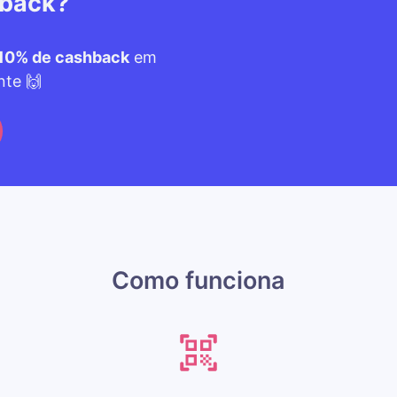
hback?
10% de cashback
em
nte 🙌
Como funciona