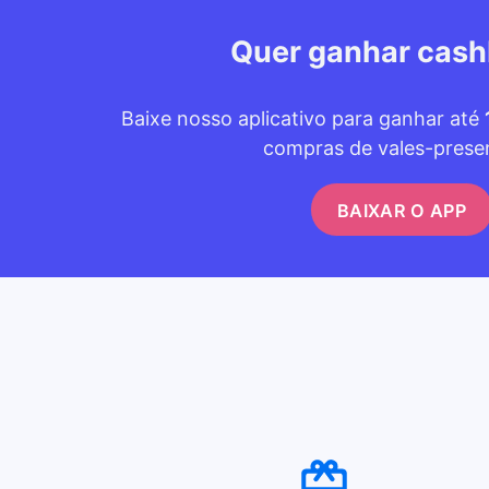
Quer ganhar cas
Baixe nosso aplicativo para ganhar até
compras de vales-prese
BAIXAR O APP