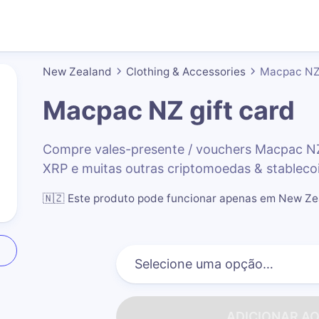
New Zealand
Clothing & Accessories
Macpac N
Macpac NZ
gift card
Compre vales-presente / vouchers Macpac N
XRP e muitas outras criptomoedas & stableco
🇳🇿
Este produto pode funcionar apenas em New Z
ADICIONAR A