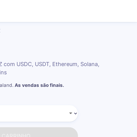
Z
Z com USDC, USDT, Ethereum, Solana,
ins
ealand
.
As vendas são finais.
O CARRINHO