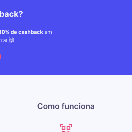
hback?
10% de cashback
em
nte 🙌
Como funciona