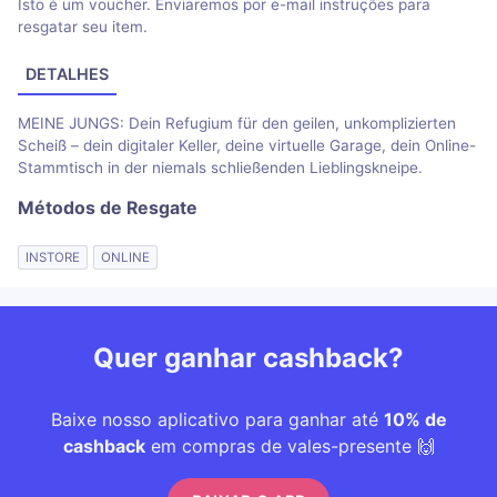
Isto é um voucher. Enviaremos por e-mail instruções para
resgatar seu item.
DETALHES
MEINE JUNGS: Dein Refugium für den geilen, unkomplizierten
Scheiß – dein digitaler Keller, deine virtuelle Garage, dein Online-
Stammtisch in der niemals schließenden Lieblingskneipe.
Métodos de Resgate
INSTORE
ONLINE
Quer ganhar cashback?
Baixe nosso aplicativo para ganhar até
10% de
cashback
em compras de vales-presente 🙌