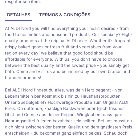
resgatar seu item.
DETALHES
TERMOS & CONDIÇÕES
At ALDI Nord you will find everything your heart desires - from
food to cosmetics and household products. Our specialty? High-
quality products at the original ALDI price. Whether it's fragrant,
crispy baked goods or fresh fruit and vegetables from your
region every day, we believe that good food should be
affordable for everyone. With us, you don't have to choose
between the best quality and the lowest price - you simply get
both. Come and visit us and be inspired by our own brands and
branded products!
Bei ALDI Nord findest du alles, was dein Herz begehrt - von
Lebensmitteln ber Kosmetik bis hin zu Haushaltsprodukten.
Unser Spezialgebiet? Hochwertige Produkte zum Original ALDI
Preis. Ob duftende, knackige Backwaren oder tglich frisches
Obst und Gemse aus deiner Region: Wir glauben, dass gute
Nahrungsmittel fr jeden bezahlbar sein sollten. Bei uns musst du
dich nicht zwischen der besten Qualitt und dem gnstigsten Preis
entscheiden - du bekommst ganz einfach beides. Schau doch