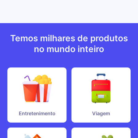
Temos milhares de produtos
no mundo inteiro
Entretenimento
Viagem