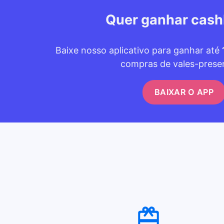
Quer ganhar cas
Baixe nosso aplicativo para ganhar até
compras de vales-prese
BAIXAR O APP