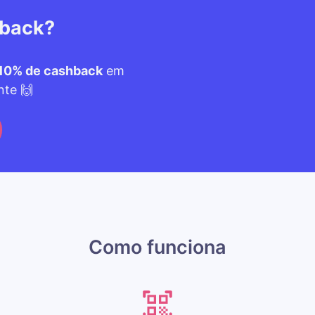
hback?
10% de cashback
em
nte 🙌
Como funciona