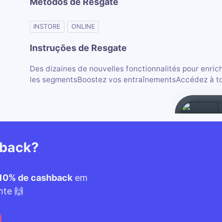
Métodos de Resgate
INSTORE
ONLINE
Instruções de Resgate
Des dizaines de nouvelles fonctionnalités pour enri
les segmentsBoostez vos entraînementsAccédez à tout
hback?
10% de cashback
em
nte 🙌