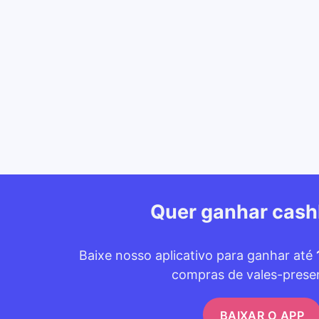
Quer ganhar cas
Baixe nosso aplicativo para ganhar até
compras de vales-prese
BAIXAR O APP