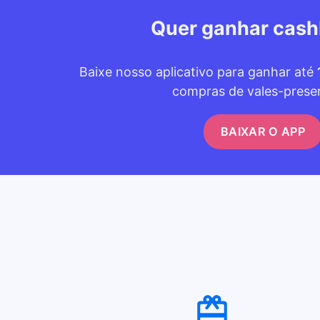
Quer ganhar cas
Baixe nosso aplicativo para ganhar até
compras de vales-prese
BAIXAR O APP