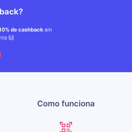
hback?
10% de cashback
em
nte 🙌
Como funciona