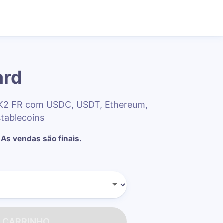
ard
MK2 FR com USDC, USDT, Ethereum,
stablecoins
As vendas são finais.
O CARRINHO