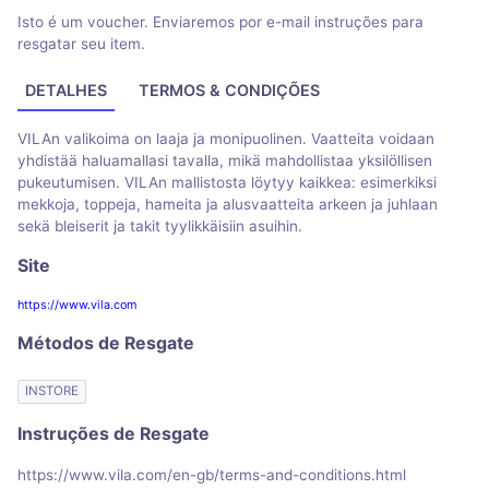
Isto é um voucher. Enviaremos por e-mail instruções para
resgatar seu item.
DETALHES
TERMOS & CONDIÇÕES
VILAn valikoima on laaja ja monipuolinen. Vaatteita voidaan
yhdistää haluamallasi tavalla, mikä mahdollistaa yksilöllisen
pukeutumisen. VILAn mallistosta löytyy kaikkea: esimerkiksi
mekkoja, toppeja, hameita ja alusvaatteita arkeen ja juhlaan
sekä bleiserit ja takit tyylikkäisiin asuihin.
Site
https://www.vila.com
Métodos de Resgate
INSTORE
Instruções de Resgate
https://www.vila.com/en-gb/terms-and-conditions.html