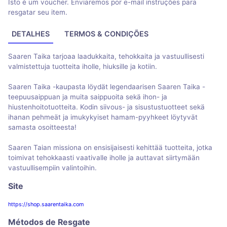
Isto é um voucher. Enviaremos por e-mail instruções para
resgatar seu item.
DETALHES
TERMOS & CONDIÇÕES
Saaren Taika tarjoaa laadukkaita, tehokkaita ja vastuullisesti
valmistettuja tuotteita iholle, hiuksille ja kotiin.
Saaren Taika -kaupasta löydät legendaarisen Saaren Taika -
teepuusaippuan ja muita saippuoita sekä ihon- ja
hiustenhoitotuotteita. Kodin siivous- ja sisustustuotteet sekä
ihanan pehmeät ja imukykyiset hamam-pyyhkeet löytyvät
samasta osoitteesta!
Saaren Taian missiona on ensisijaisesti kehittää tuotteita, jotka
toimivat tehokkaasti vaativalle iholle ja auttavat siirtymään
vastuullisempiin valintoihin.
Site
https://shop.saarentaika.com
Métodos de Resgate