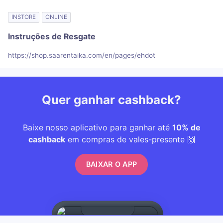
INSTORE
ONLINE
Instruções de Resgate
https://shop.saarentaika.com/en/pages/ehdot
Quer ganhar cashback?
Baixe nosso aplicativo para ganhar até
10% de
cashback
em compras de vales-presente 🙌
BAIXAR O APP