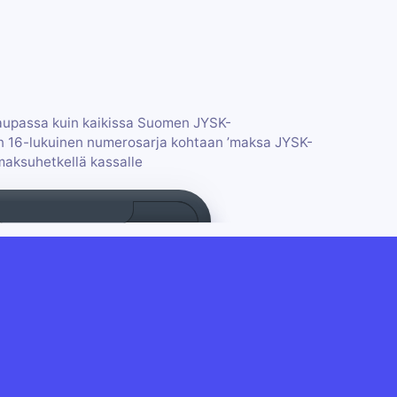
kaupassa kuin kaikissa Suomen JYSK-
n 16-lukuinen numerosarja kohtaan ’maksa JYSK-
maksuhetkellä kassalle