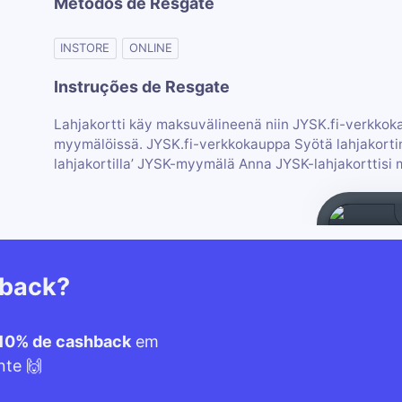
Métodos de Resgate
INSTORE
ONLINE
Instruções de Resgate
Lahjakortti käy maksuvälineenä niin JYSK.fi-verkko
myymälöissä. JYSK.fi-verkkokauppa Syötä lahjakorti
lahjakortilla’ JYSK-myymälä Anna JYSK-lahjakorttisi 
hback?
10% de cashback
em
nte 🙌