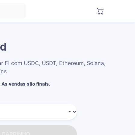
rd
ar FI com USDC, USDT, Ethereum, Solana,
ins
.
As vendas são finais.
O CARRINHO