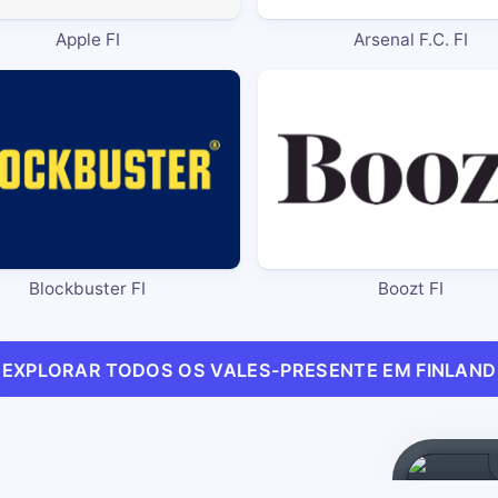
Apple FI
Arsenal F.C. FI
Blockbuster FI
Boozt FI
EXPLORAR TODOS OS VALES-PRESENTE EM FINLAND