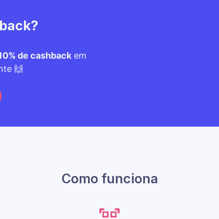
hback?
10% de cashback
em
nte 🙌
Como funciona