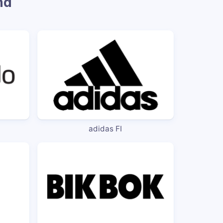
nd
adidas FI