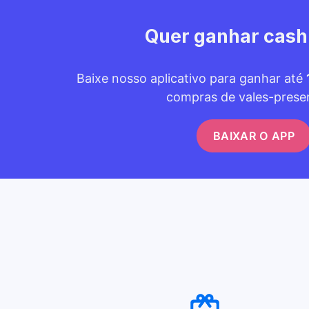
Quer ganhar cas
Baixe nosso aplicativo para ganhar até
compras de vales-prese
BAIXAR O APP