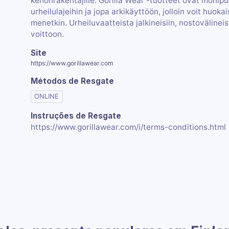
kehonrakentajille. Gorilla Wear -tuotteet ovat monipuoli
urheilulajeihin ja jopa arkikäyttöön, jolloin voit huok
menetkin. Urheiluvaatteista jalkineisiin, nostovälinei
voittoon.
Site
https://www.gorillawear.com
Métodos de Resgate
ONLINE
Instruções de Resgate
https://www.gorillawear.com/i/terms-conditions.html