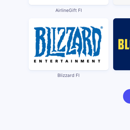
AirlineGift FI
Blizzard FI