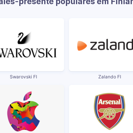
ales-presente populares em Finla
Swarovski FI
Zalando FI