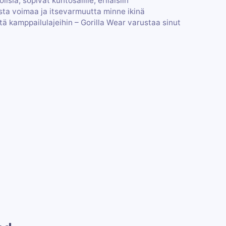
sia, sopivat kuntosalille, erilaisiin
aista voimaa ja itsevarmuutta minne ikinä
stä kamppailulajeihin – Gorilla Wear varustaa sinut