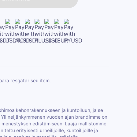
para resgatar seu item.
tohimoa kehonrakennukseen ja kuntoiluun, ja se
i. Yli neljänkymmenen vuoden ajan brändimme on
ja menestyksen edistämiseen. Laaja mallistomme,
eltu erityisesti urheilijoille, kuntoilijoille ja