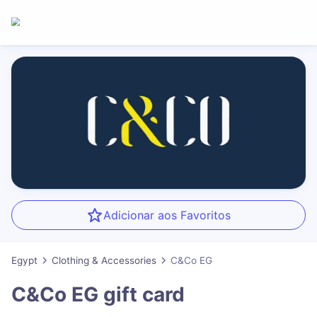
Adicionar aos Favoritos
Egypt
Clothing & Accessories
C&Co EG
C&Co EG
gift card