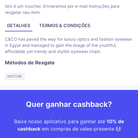
Isto é um voucher. Enviaremos por e-mail instruções para
resgatar seu item.
DETALHES
TERMOS & CONDIÇÕES
C&CO has paved the way for luxury optics and fashion eyewear
in Egypt and managed to gain the image of the youthful,
affordable yet trendy and stylish eyewear chain.
Métodos de Resgate
INSTORE
Quer ganhar cashback?
Baixe nosso aplicativo para ganhar até
10% de
cashback
em compras de vales-presente 🙌