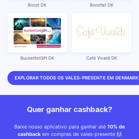
Boozt DK
Booztlet DK
BucketlistGift DK
Café Vivaldi DK
EXPLORAR TODOS OS VALES-PRESENTE EM DENMARK
Quer ganhar cashback?
Baixe nosso aplicativo para ganhar até
10% de
cashback
em compras de vales-presente 🙌