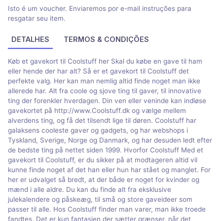
Isto é um voucher. Enviaremos por e-mail instruções para
resgatar seu item.
DETALHES
TERMOS & CONDIÇÕES
Køb et gavekort til Coolstuff her Skal du købe en gave til ham
eller hende der har alt? Så er et gavekort til Coolstuff det
perfekte valg. Her kan man nemlig altid finde noget man ikke
allerede har. Alt fra coole og sjove ting til gaver, til innovative
ting der forenkler hverdagen. Din ven eller veninde kan indløse
gavekortet på http://www.Coolstuff.dk og vælge mellem
alverdens ting, og få det tilsendt lige til døren. Coolstuff har
galaksens cooleste gaver og gadgets, og har webshops i
Tyskland, Sverige, Norge og Danmark, og har desuden ledt efter
de bedste ting på nettet siden 1999. Hvorfor Coolstuff Med et
gavekort til Coolstuff, er du sikker på at modtageren altid vil
kunne finde noget af det han eller hun har stået og manglet. For
her er udvalget så bredt, at der både er noget for kvinder og
mænd i alle aldre. Du kan du finde alt fra eksklusive
julekalendere og påskeæg, til små og store gaveideer som
passer til alle. Hos Coolstuff finder man varer, man ikke troede
fandtes. Det er kun fantasien der sætter grænser, når det