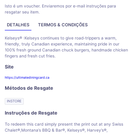
Isto é um voucher. Enviaremos por e-mail instruções para
resgatar seu item.
DETALHES
TERMOS & CONDIÇÕES
Kelseys® :Kelseys continues to give road-trippers a warm,
friendly, truly Canadian experience, maintaining pride in our
100% fresh ground Canadian chuck burgers, handmade chicken
fingers and fresh cut fries.
Site
https://ultimatediningcard.ca
Métodos de Resgate
INSTORE
Instruções de Resgate
To redeem this card simply present the print out at any Swiss
Chalet®,Montana’s BBQ & Bar®, Kelseys®, Harvey’s®,