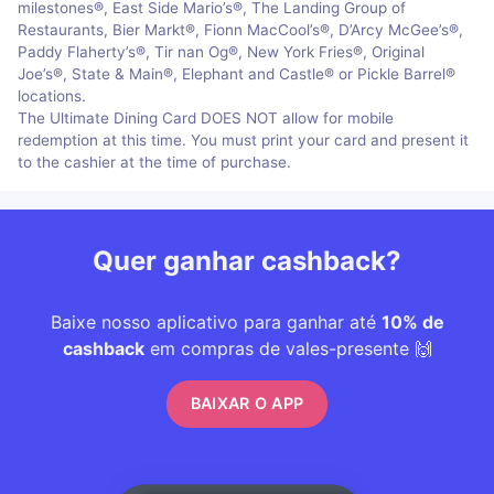
milestones®, East Side Mario’s®, The Landing Group of
Restaurants, Bier Markt®, Fionn MacCool’s®, D’Arcy McGee’s®,
Paddy Flaherty’s®, Tir nan Og®, New York Fries®, Original
Joe’s®, State & Main®, Elephant and Castle® or Pickle Barrel®
locations.
The Ultimate Dining Card DOES NOT allow for mobile
redemption at this time. You must print your card and present it
to the cashier at the time of purchase.
Quer ganhar cashback?
Baixe nosso aplicativo para ganhar até
10% de
cashback
em compras de vales-presente 🙌
BAIXAR O APP