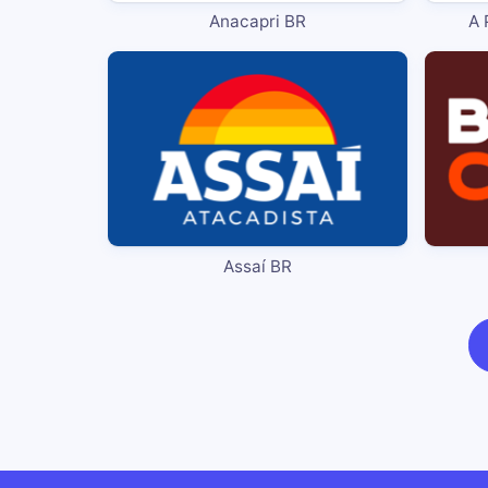
Anacapri BR
A 
Assaí BR