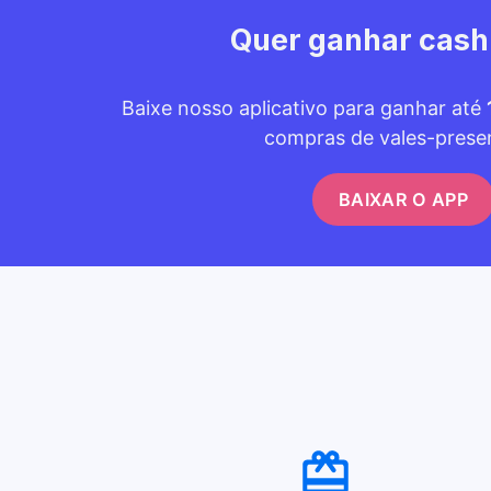
Quer ganhar cas
Baixe nosso aplicativo para ganhar até
compras de vales-prese
BAIXAR O APP