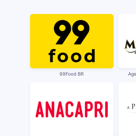
99Food BR
Age