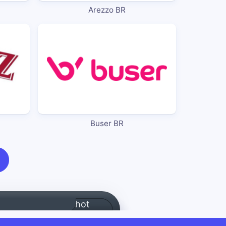
Arezzo BR
Buser BR