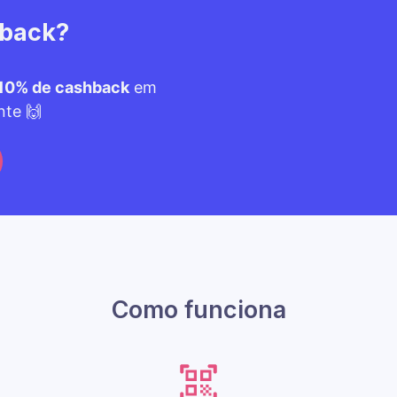
hback?
10% de cashback
em
nte 🙌
Como funciona