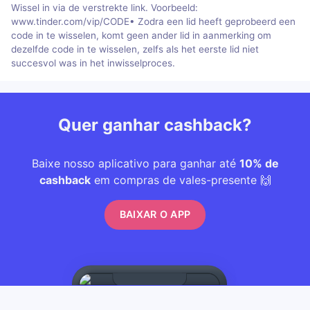
Wissel in via de verstrekte link. Voorbeeld:
www.tinder.com/vip/CODE• Zodra een lid heeft geprobeerd een
code in te wisselen, komt geen ander lid in aanmerking om
dezelfde code in te wisselen, zelfs als het eerste lid niet
succesvol was in het inwisselproces.
Quer ganhar cashback?
Baixe nosso aplicativo para ganhar até
10% de
cashback
em compras de vales-presente 🙌
BAIXAR O APP