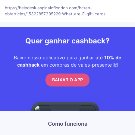
https://helpdesk.aspinaloflondon.com/hc/en-
gb/articles/15322857395229-What-are-E-gift-cards
Quer ganhar cashback?
Baixe nosso aplicativo para ganhar até
10% de
cashback
em compras de vales-presente 🙌
BAIXAR O APP
Como funciona