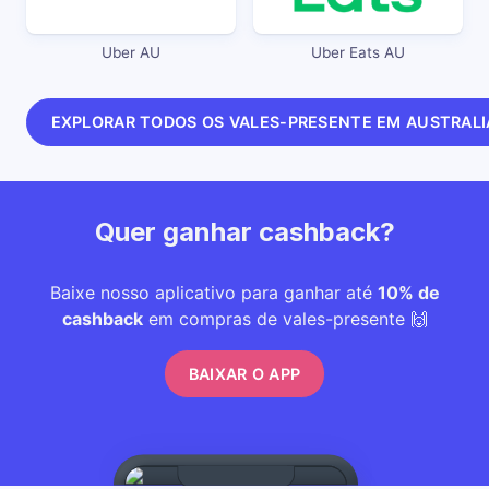
Uber AU
Uber Eats AU
EXPLORAR TODOS OS VALES-PRESENTE EM AUSTRALI
Quer ganhar cashback?
Baixe nosso aplicativo para ganhar até
10% de
cashback
em compras de vales-presente 🙌
BAIXAR O APP