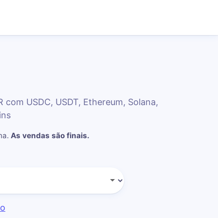
AR com USDC, USDT, Ethereum, Solana,
ins
na
.
As vendas são finais.
do