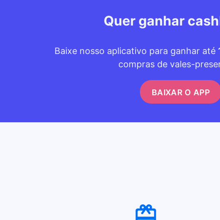
Quer ganhar cas
Baixe nosso aplicativo para ganhar até
compras de vales-prese
BAIXAR O APP