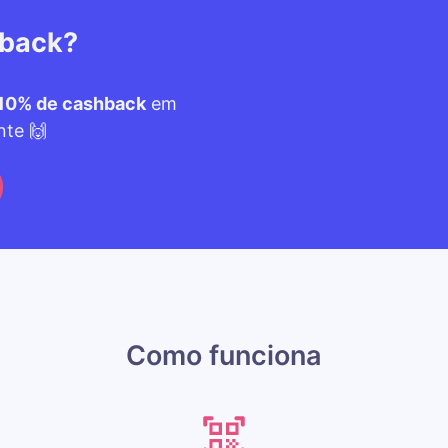
hback?
10% de cashback
em
nte 🙌
Como funciona