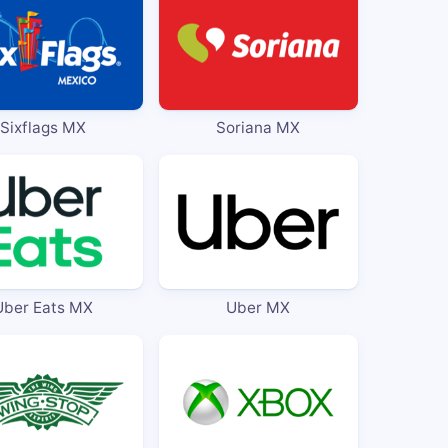
Sixflags MX
Soriana MX
Uber Eats MX
Uber MX