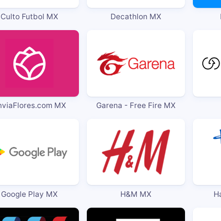
Culto Futbol MX
Decathlon MX
nviaFlores.com MX
Garena - Free Fire MX
Google Play MX
H&M MX
H