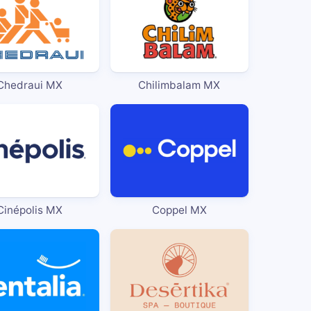
Chedraui MX
Chilimbalam MX
Cinépolis MX
Coppel MX