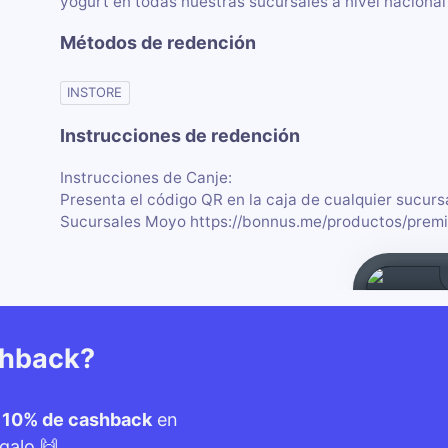
yogurt en todas nuestras sucursales a nivel nacional
Métodos de redención
INSTORE
Instrucciones de redención
Instrucciones de Canje:
Presenta el código QR en la caja de cualquier sucursa
Sucursales Moyo https://bonnus.me/productos/pre
shback?
n
10% de cashback
en
galo 🙌