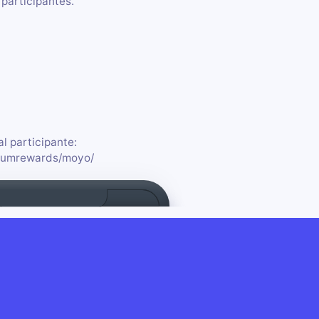
 participantes.
l participante:
miumrewards/moyo/