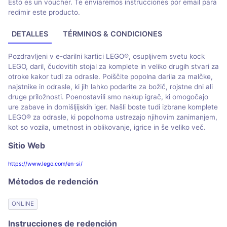
Esto es un voucher. Te enviaremos instrucciones por email para
redimir este producto.
DETALLES
TÉRMINOS & CONDICIONES
Pozdravljeni v e-darilni kartici LEGO®, osupljivem svetu kock
LEGO, daril, čudovitih stojal za komplete in veliko drugih stvari za
otroke kakor tudi za odrasle. Poiščite popolna darila za malčke,
najstnike in odrasle, ki jih lahko podarite za božič, rojstne dni ali
druge priložnosti. Poenostavili smo nakup igrač, ki omogočajo
ure zabave in domišljijskih iger. Našli boste tudi izbrane komplete
LEGO® za odrasle, ki popolnoma ustrezajo njihovim zanimanjem,
kot so vozila, umetnost in oblikovanje, igrice in še veliko več.
Sitio Web
https://www.lego.com/en-si/
Métodos de redención
ONLINE
Instrucciones de redención