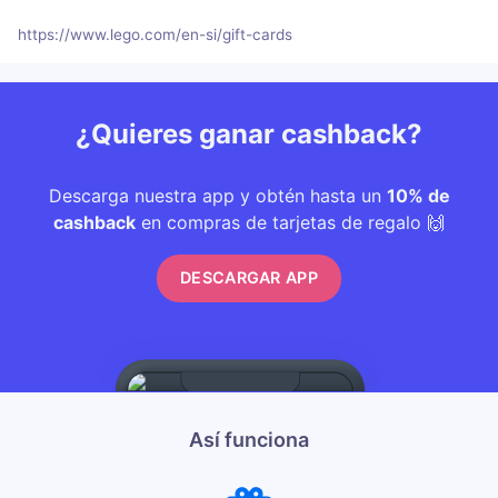
https://www.lego.com/en-si/gift-cards
¿Quieres ganar cashback?
Descarga nuestra app y obtén hasta un
10% de
cashback
en compras de tarjetas de regalo 🙌
DESCARGAR APP
Así funciona