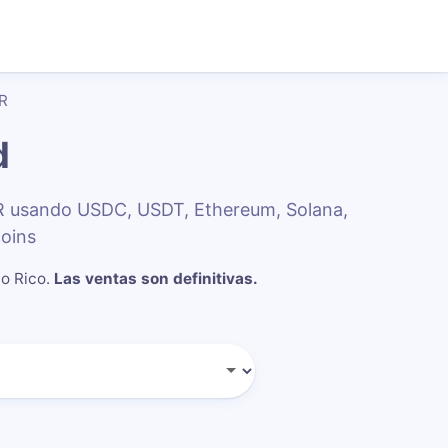
R
d
R usando USDC, USDT, Ethereum, Solana,
oins
to Rico
.
Las ventas son definitivas.