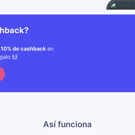
shback?
n
10% de cashback
en
galo 🙌
Así funciona