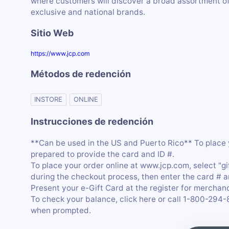
where customers will discover a broad assortment of 
exclusive and national brands.
Sitio Web
https://www.jcp.com
Métodos de redención
INSTORE
ONLINE
Instrucciones de redención
**Can be used in the US and Puerto Rico** To place 
prepared to provide the card and ID #.
To place your order online at www.jcp.com, select "gi
during the checkout process, then enter the card # a
Present your e-Gift Card at the register for merchan
To check your balance, click here or call 1-800-294
when prompted.