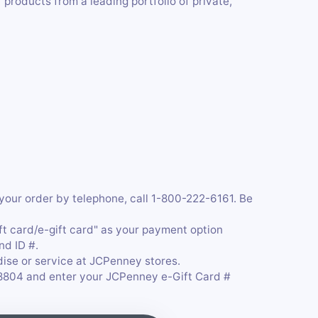
products from a leading portfolio of private,
your order by telephone, call 1-800-222-6161. Be
ft card/e-gift card" as your payment option
nd ID #.
dise or service at JCPenney stores.
-8804 and enter your JCPenney e-Gift Card #