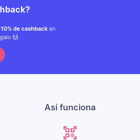
shback?
n
10% de cashback
en
galo 🙌
Así funciona