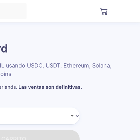
rd
 NL usando USDC, USDT, Ethereum, Solana,
oins
erlands
.
Las ventas son definitivas.
 CARRITO