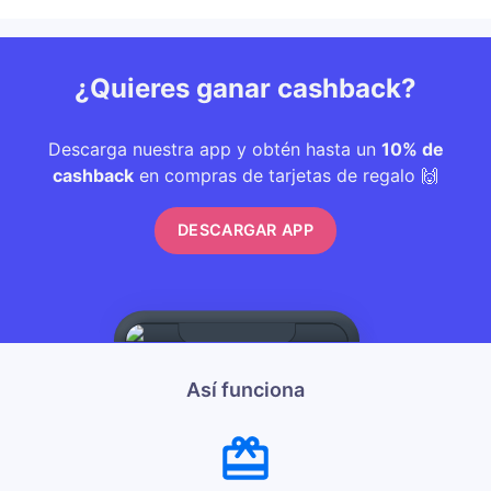
¿Quieres ganar cashback?
Descarga nuestra app y obtén hasta un
10% de
cashback
en compras de tarjetas de regalo 🙌
DESCARGAR APP
Así funciona