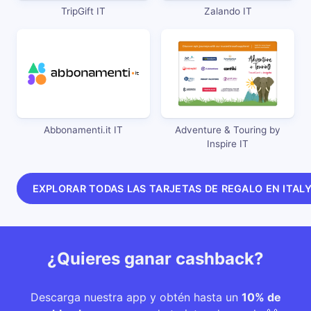
TripGift IT
Zalando IT
Abbonamenti.it IT
Adventure & Touring by
Inspire IT
EXPLORAR TODAS LAS TARJETAS DE REGALO EN ITAL
¿Quieres ganar cashback?
Descarga nuestra app y obtén hasta un
10% de