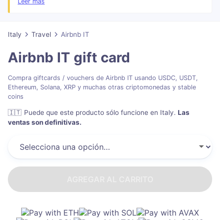
reservations of 28 nights or longer and Airbnb may limit users from
Leer más
redeeming more than 9 gift cards per day.
Italy
Travel
Airbnb IT
Airbnb IT
gift card
Compra giftcards / vouchers de Airbnb IT usando USDC, USDT,
Ethereum, Solana, XRP y muchas otras criptomonedas y stable
coins
🇮🇹
Puede que este producto sólo funcione en Italy
.
Las
ventas son definitivas.
AGREGAR AL CARRITO