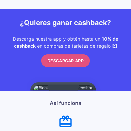
¿Quieres ganar cashback?
Descarga nuestra app y obtén hasta un
10% de
cashback
en compras de tarjetas de regalo 🙌
DESCARGAR APP
Así funciona