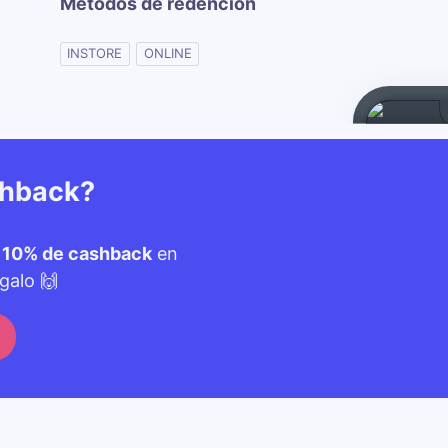
Métodos de redención
INSTORE
ONLINE
shback?
n
10% de cashback
en
galo 🙌