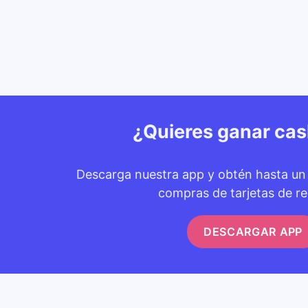
¿Quieres ganar ca
Descarga nuestra app y obtén hasta u
compras de tarjetas de re
DESCARGAR APP