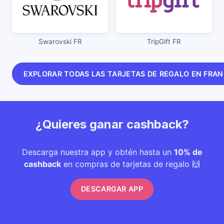
Swarovski FR
TripGift FR
EXPLORAR TODAS LAS TARJETAS DE REGALO EN FRA
¿Quieres ganar cashback?
Descarga nuestra app y obtén hasta un
10% de
cashback
en compras de tarjetas de regalo 🙌
DESCARGAR APP