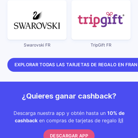
Swarovski FR
TripGift FR
EXPLORAR TODAS LAS TARJETAS DE REGALO EN FRA
¿Quieres ganar cashback?
Descarga nuestra app y obtén hasta un
10% de
cashback
en compras de tarjetas de regalo 🙌
DESCARGAR APP