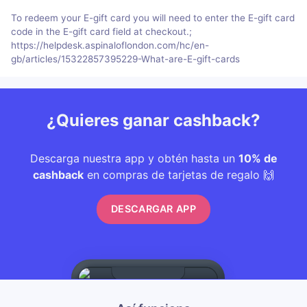
To redeem your E-gift card you will need to enter the E-gift card
code in the E-gift card field at checkout.;
https://helpdesk.aspinaloflondon.com/hc/en-
gb/articles/15322857395229-What-are-E-gift-cards
¿Quieres ganar cashback?
Descarga nuestra app y obtén hasta un
10% de
cashback
en compras de tarjetas de regalo 🙌
DESCARGAR APP