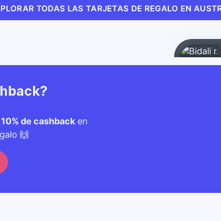
XPLORAR TODAS LAS TARJETAS DE REGALO EN AUSTR
shback?
n
10% de cashback
en
galo 🙌