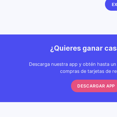
E
¿Quieres ganar ca
Descarga nuestra app y obtén hasta u
compras de tarjetas de re
DESCARGAR APP