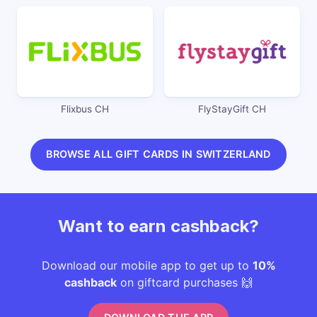
Flixbus CH
FlyStayGift CH
BROWSE ALL GIFT CARDS IN SWITZERLAND
Want to earn cashback?
Download our mobile app to get up to
10%
cashback
on giftcard purchases 🙌