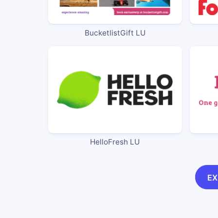
BucketlistGift LU
HelloFresh LU
EX