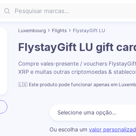
Luxembourg
Flights
FlystayGift LU
FlystayGift LU
gift car
Compre vales-presente / vouchers FlystayGi
XRP e muitas outras criptomoedas & stableco
🇱🇺
Este produto pode funcionar apenas em Luxem
Ou escolha um
valor personaliza