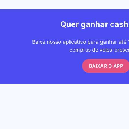
Quer ganhar cas
Baixe nosso aplicativo para ganhar até
compras de vales-prese
BAIXAR O APP