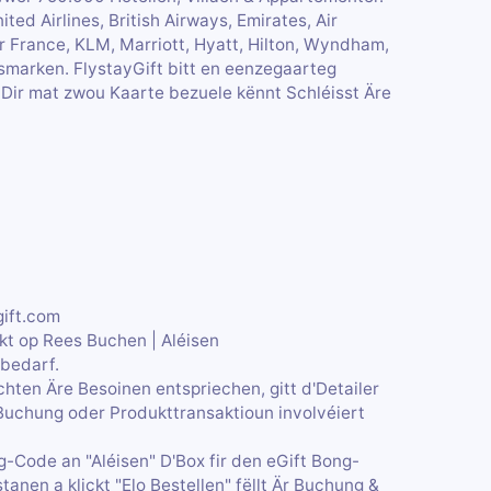
ted Airlines, British Airways, Emirates, Air
ir France, KLM, Marriott, Hyatt, Hilton, Wyndham,
marken. FlystayGift bitt en eenzegaarteg
s Dir mat zwou Kaarte bezuele kënnt Schléisst Äre
gift.com
ickt op Rees Buchen | Aléisen
tbedarf.
hten Äre Besoinen entspriechen, gitt d'Detailer
 Buchung oder Produkttransaktioun involvéiert
g-Code an "Aléisen" D'Box fir den eGift Bong-
tanen a klickt "Elo Bestellen" fëllt Är Buchung &