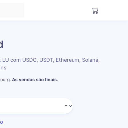
d
ft LU com USDC, USDT, Ethereum, Solana,
ins
bourg
.
As vendas são finais.
do