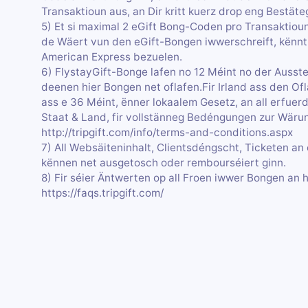
Transaktioun aus, an Dir kritt kuerz drop eng Bestäte
5) Et si maximal 2 eGift Bong-Coden pro Transaktio
de Wäert vun den eGift-Bongen iwwerschreift, kënnt 
American Express bezuelen.
6) FlystayGift-Bonge lafen no 12 Méint no der Ausste
deenen hier Bongen net oflafen.Fir Irland ass den Of
ass e 36 Méint, ënner lokaalem Gesetz, an all erfue
Staat & Land, fir vollstänneg Bedéngungen zur Wäru
http://tripgift.com/info/terms-and-conditions.aspx
7) All Websäiteninhalt, Clientsdéngscht, Ticketen a
kënnen net ausgetosch oder rembourséiert ginn.
8) Fir séier Äntwerten op all Froen iwwer Bongen an h
https://faqs.tripgift.com/