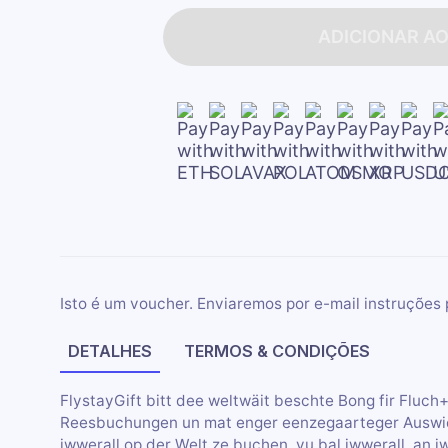
ADICIONAR A
Isto é um voucher. Enviaremos por e-mail instruções 
DETALHES
TERMOS & CONDIÇÕES
FlystayGift bitt dee weltwäit beschte Bong fir Fluch
Reesbuchungen un mat enger eenzegaarteger Auswiel 
iwwerall op der Welt ze buchen, vu bal iwwerall. an 