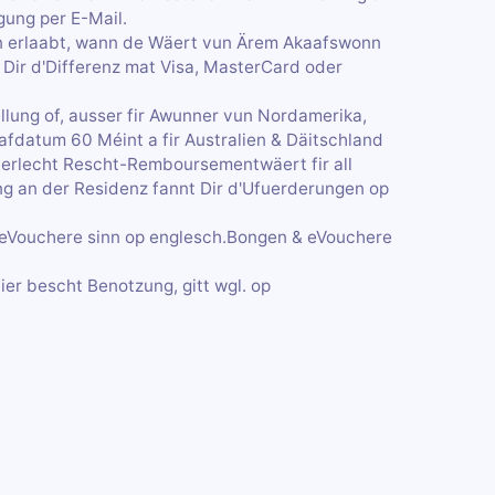
gung per E-Mail.
un erlaabt, wann de Wäert vun Ärem Akaafswonn
Dir d'Differenz mat Visa, MasterCard oder
llung of, ausser fir Awunner vun Nordamerika,
lafdatum 60 Méint a fir Australien & Däitschland
rderlecht Rescht-Remboursementwäert fir all
ng an der Residenz fannt Dir d'Ufuerderungen op
n eVouchere sinn op englesch.Bongen & eVouchere
ier bescht Benotzung, gitt wgl. op