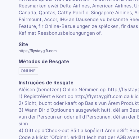
Reesmarken ewéi Delta Airlines, American Airlines, Uni
Canada, Qantas, Cathy Pacific, Singapore Airlines, A
Fairmount, Accor, IHG an Dausende vu bekannte Rees
Feature, fir Online-Bezuelungen ze splécken, fir das
Kaf mat Reesbonusbeloungungen of.
Site
https://flystaygift.com
Métodos de Resgate
ONLINE
Instruções de Resgate
Aléisen (benotzen) Online Nëmmen op: http://flystay
1) Registréiert e Kont op http://flystaygift.com da kl
2) Sicht, bucht oder kaaft op Basis vun Ärem Produk
3) Wann Dir d'Optiounen ausgewielt hutt, déi am Besc
vun der Persoun an oder all d'Persounen, déi an der
sinn
4) Gitt op d'Check-out Säit a kopéiert Ären eGift Bon
Code a klickt "Ofginn", erklärt Iech mat der AGB avers