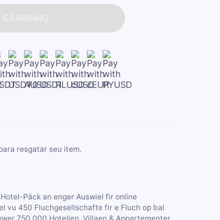
O CARRINHO
para resgatar seu item.
+Hotel-Päck an enger Auswiel fir online
vu 450 Fluchgesellschafte fir e Fluch op bal
iwwer 750.000 Hotellen, Villaen & Appartementer.