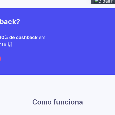
hback?
10% de cashback
em
nte 🙌
Como funciona