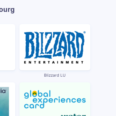
ourg
Blizzard LU