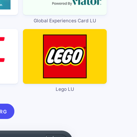
Global Experiences Card LU
Lego LU
URG