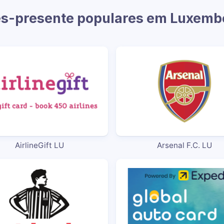
es-presente populares em Luxemb
AirlineGift LU
Arsenal F.C. LU