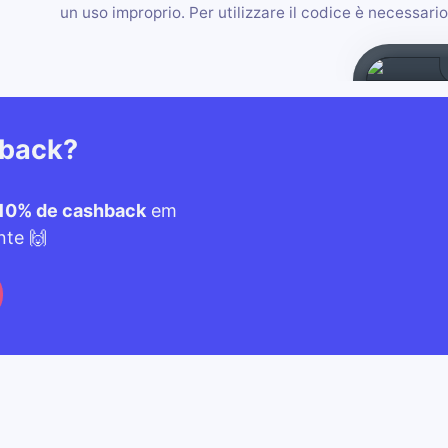
un uso improprio. Per utilizzare il codice è necessar
hback?
10% de cashback
em
nte 🙌