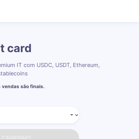
t card
remium IT com USDC, USDT, Ethereum,
stablecoins
 vendas são finais.
O CARRINHO