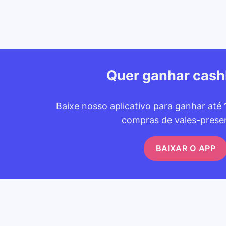
Quer ganhar cas
Baixe nosso aplicativo para ganhar até
compras de vales-prese
BAIXAR O APP