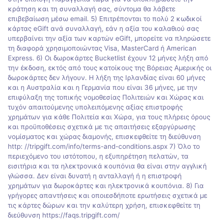
κράτηση και τη συναλλαγή σας, σύντομα θα λάβετε
επιβεβαίωση μέσω email. 5) Επιτρέπονται το πολύ 2 κωδικοί
κάρτας eGift ανά συναλλαγή, εάν η αξία του καλαθιού σας
υπερβαίνει την αξία των καρτών eGift, μπορείτε να πληρώσετε
τη διαφορά χρησιμοποιώντας Visa, MasterCard ή American
Express. 6) Οι δωροκάρτες Bucketlist έχουν 12 μήνες λήξη από
την έκδοση, εκτός από τους κατοίκους της Βόρειας Αμερικής οι
δωροκάρτες δεν λήγουν. Η λήξη της Ιρλανδίας είναι 60 μήνες
και η Αυστραλία και η Γερμανία που είναι 36 μήνες, με την
επιφύλαξη της τοπικής νομοθεσίας Πολιτειών και Χώρας και
τυχόν απαιτούμενης υπολειπόμενης αξίας επιστροφής
χρημάτων για κάθε Πολιτεία και Χώρα, για τους πλήρεις όρους
και προϋποθέσεις σχετικά με τις απαιτήσεις εξαργύρωσης
νομίσματος και χώρας διαμονής, επισκεφθείτε τη διεύθυνση
http: //tripgift.com/info/terms-and-conditions.aspx 7) Όλο το
περιεχόμενο του ιστότοπου, η εξυπηρέτηση πελατών, τα
εισιτήρια και τα ηλεκτρονικά κουπόνια θα είναι στην αγγλική
γλώσσα. Δεν είναι δυνατή η ανταλλαγή ή η επιστροφή
χρημάτων για δωροκάρτες και ηλεκτρονικά κουπόνια. 8) Για
γρήγορες απαντήσεις και οποιεσδήποτε ερωτήσεις σχετικά με
τις κάρτες δώρων και την καλύτερη χρήση, επισκεφθείτε τη
διεύθυνση https://faqs.tripgift.com/