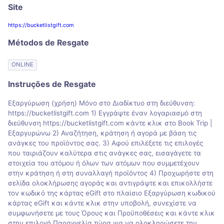
Site
https://bucketlistgift.com
Métodos de Resgate
ONLINE
Instruções de Resgate
Εξαργύρωση (χρήση) Μόνο στο Διαδίκτυο στη διεύθυνση:
https://bucketlistgift.com 1) Εγγράψτε έναν λογαριασμό στη
διεύθυνση https://bucketlistgift.com κάντε κλικ στο Book Trip |
Εξαργυρώνω 2) Αναζήτηση, κράτηση ή αγορά με βάση τις
ανάγκες του προϊόντος σας. 3) Αφού επιλέξετε τις επιλογές
που ταιριάζουν καλύτερα στις ανάγκες σας, εισαγάγετε τα
στοιχεία του ατόμου ή όλων των ατόμων που συμμετέχουν
στην κράτηση ή στη συναλλαγή προϊόντος 4) Προχωρήστε στη
σελίδα ολοκλήρωσης αγοράς και αντιγράψτε και επικολλήστε
τον κωδικό της κάρτας eGift στο πλαίσιο Εξαργύρωση κωδικού
κάρτας eGift και κάντε κλικ στην υποβολή, συνεχίστε να
συμφωνήσετε με τους Όρους και Προϋποθέσεις και κάντε κλικ
στην επιλογή Παραγγελία τώρα για να ολοκληρώσετε την