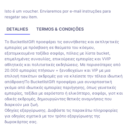
Isto é um voucher. Enviaremos por e-mail instruções para
resgatar seu item.
DETALHES
TERMOS & CONDIÇÕES
Το BucketlistGift προσφέρει τις ασυνήθιστες και εκπληκτικές
εμπειρίες με πρόσβαση σε θαύματα του κόσμου,
εξατομικευμένα ταξίδια σαφάρι, πόλεις με λίστα bucket,
επιμελημένες συναυλίες, επικούρειες εμπειρίες και VVIP
αθλητικές και πολιτιστικές εκδηλώσεις. Με περισσότερες από
20.000 εμπειρίες πτήσεων + ξενοδοχείων και VIP με μια
επιλογή πακέτων εκδρομές για να κλείσετε την τέλεια ιδιωτική
απόδραση!Το BucketlistGift προσφέρει μια συναρπαστική
γκάμα από ιδιωτικές εμπειρίες περιήγησης, όπως γευστικές
εμπειρίες, ταξίδια με αερόστατο ή ελικόπτερο, σαφάρι, γιοτ και
οδικές εκδρομές, δημιουργώντας θετικές αναμνήσεις που
διαρκούν μια ζωή.
Οδηγίες εξαργύρωσης. Διαβάστε τις παρακάτω πληροφορίες
για οδηγίες σχετικά με τον τρόπο εξαργύρωσης της
δωροκάρτας σας.