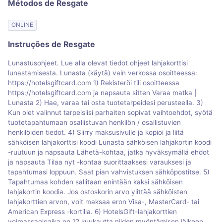
Métodos de Resgate
ONLINE
Instruções de Resgate
Lunastusohjeet. Lue alla olevat tiedot ohjeet lahjakorttisi
lunastamisesta. Lunasta (käytä) vain verkossa osoitteessa:
https://hotelsgiftcard.com 1) Rekisteröi tili osoitteessa
https://hotelsgiftcard.com ja napsauta sitten Varaa matka |
Lunasta 2) Hae, varaa tai osta tuotetarpeidesi perusteella. 3)
Kun olet valinnut tarpeisiisi parhaiten sopivat vaihtoehdot, syötä
tuotetapahtumaan osallistuvan henkilön / osallistuvien
henkilöiden tiedot. 4) Siirry maksusivulle ja kopioi ja liitä
sähköisen lahjakorttisi koodi Lunasta sähköisen lahjakortin koodi
-ruutuun ja napsauta Lähetä-kohtaa, jatka hyväksymällä ehdot
ja napsauta Tilaa nyt -kohtaa suorittaaksesi varauksesi ja
tapahtumasi loppuun. Saat pian vahvistuksen sähköpostitse. 5)
Tapahtumaa kohden sallitaan enintään kaksi sähköisen
lahjakortin koodia. Jos ostoskorin arvo ylittää sähköisten
lahjakorttien arvon, voit maksaa eron Visa-, MasterCard- tai
American Express -kortilla. 6) HotelsGift-lahjakorttien
voimassaoloaika on 12 kuukautta niiden myöntämisen jälkeen,