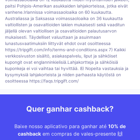
paitsi Pohjois-Amerikan asukkaiden lahjakorteissa, jotka eivät
vanhene.Irlannissa voimassaoloaika on 60 kuukautta.
Australiassa ja Saksassa voimassaoloaika on 36 kuukautta
valtiollisten ja osavaltioiden lakien mukaisesti sekä vaaditun
jäljellä olevan valtiollisen ja osavaltioiden palautusarvon
mukaisesti. Täydelliset valuuttaan ja asuinmaan
lunastusvaatimuksiin liittyvät ehdot ovat osoitteessa
https://tripgift.com/info/terms-and-conditions.aspx 7) Kaikki
verkkosivuston sisältö, asiakaspalvelu, liput ja sähköiset
kupongit ovat englanninkielisiä.Lahjakortteja ja sähköisiä
kuponkeja ei voi vaihtaa tai hyvittää. 8) Nopeita vastauksia ja
kysymyksiä lahjakorteista ja niiden parhaasta käytöstä on
osoitteessa https://faqs.tripgift.com/
Quer ganhar cashback?
Baixe nosso aplicativo para ganhar até
10% de
cashback
em compras de vales-presente 🙌