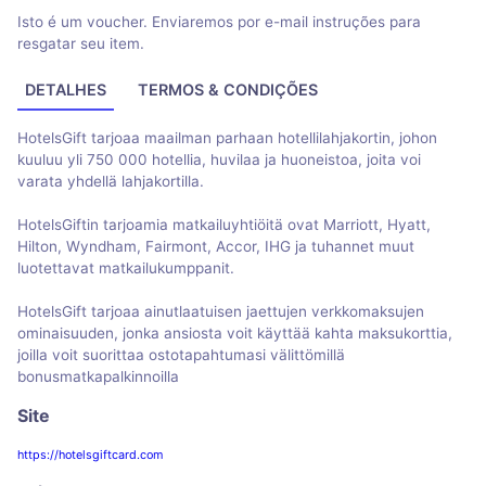
Isto é um voucher. Enviaremos por e-mail instruções para
resgatar seu item.
DETALHES
TERMOS & CONDIÇÕES
HotelsGift tarjoaa maailman parhaan hotellilahjakortin, johon
kuuluu yli 750 000 hotellia, huvilaa ja huoneistoa, joita voi
varata yhdellä lahjakortilla.
HotelsGiftin tarjoamia matkailuyhtiöitä ovat Marriott, Hyatt,
Hilton, Wyndham, Fairmont, Accor, IHG ja tuhannet muut
luotettavat matkailukumppanit.
HotelsGift tarjoaa ainutlaatuisen jaettujen verkkomaksujen
ominaisuuden, jonka ansiosta voit käyttää kahta maksukorttia,
joilla voit suorittaa ostotapahtumasi välittömillä
bonusmatkapalkinnoilla
Site
https://hotelsgiftcard.com