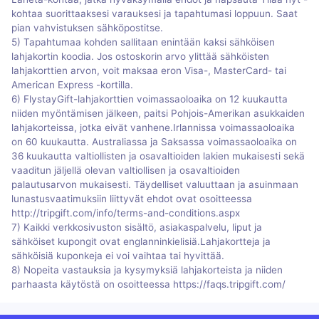
kohtaa suorittaaksesi varauksesi ja tapahtumasi loppuun. Saat
pian vahvistuksen sähköpostitse.
5) Tapahtumaa kohden sallitaan enintään kaksi sähköisen
lahjakortin koodia. Jos ostoskorin arvo ylittää sähköisten
lahjakorttien arvon, voit maksaa eron Visa-, MasterCard- tai
American Express -kortilla.
6) FlystayGift-lahjakorttien voimassaoloaika on 12 kuukautta
niiden myöntämisen jälkeen, paitsi Pohjois-Amerikan asukkaiden
lahjakorteissa, jotka eivät vanhene.Irlannissa voimassaoloaika
on 60 kuukautta. Australiassa ja Saksassa voimassaoloaika on
36 kuukautta valtiollisten ja osavaltioiden lakien mukaisesti sekä
vaaditun jäljellä olevan valtiollisen ja osavaltioiden
palautusarvon mukaisesti. Täydelliset valuuttaan ja asuinmaan
lunastusvaatimuksiin liittyvät ehdot ovat osoitteessa
http://tripgift.com/info/terms-and-conditions.aspx
7) Kaikki verkkosivuston sisältö, asiakaspalvelu, liput ja
sähköiset kupongit ovat englanninkielisiä.Lahjakortteja ja
sähköisiä kuponkeja ei voi vaihtaa tai hyvittää.
8) Nopeita vastauksia ja kysymyksiä lahjakorteista ja niiden
parhaasta käytöstä on osoitteessa https://faqs.tripgift.com/