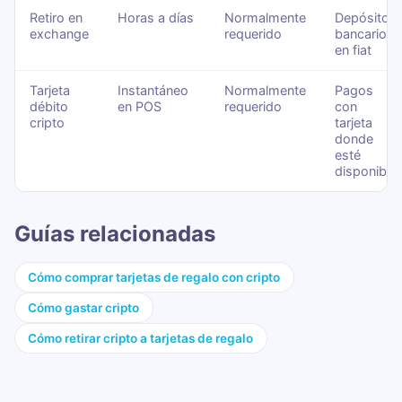
Retiro en
Horas a días
Normalmente
Depósitos
exchange
requerido
bancarios
en fiat
Tarjeta
Instantáneo
Normalmente
Pagos
débito
en POS
requerido
con
cripto
tarjeta
donde
esté
disponible
Guías relacionadas
Cómo comprar tarjetas de regalo con cripto
Cómo gastar cripto
Cómo retirar cripto a tarjetas de regalo