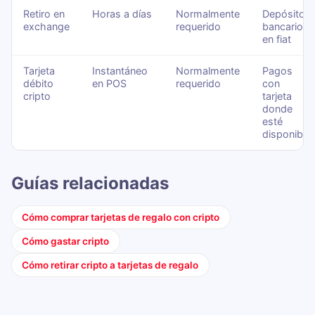
Retiro en
Horas a días
Normalmente
Depósitos
exchange
requerido
bancarios
en fiat
Tarjeta
Instantáneo
Normalmente
Pagos
débito
en POS
requerido
con
cripto
tarjeta
donde
esté
disponible
Guías relacionadas
Cómo comprar tarjetas de regalo con cripto
Cómo gastar cripto
Cómo retirar cripto a tarjetas de regalo