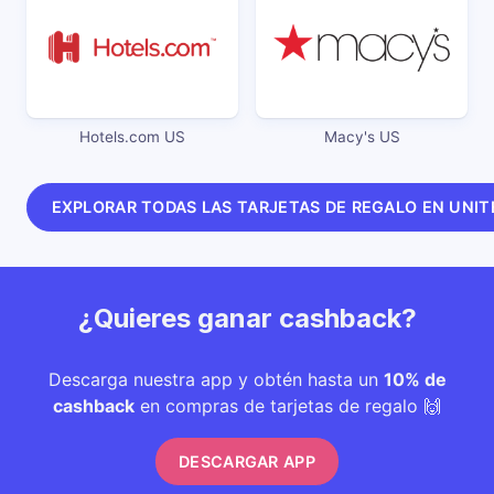
Hotels.com US
Macy's US
EXPLORAR TODAS LAS TARJETAS DE REGALO EN UNIT
¿Quieres ganar cashback?
Descarga nuestra app y obtén hasta un
10% de
cashback
en compras de tarjetas de regalo 🙌
DESCARGAR APP