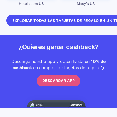
Hotels.com US
Macy's US
EXPLORAR TODAS LAS TARJETAS DE REGALO EN UNIT
¿Quieres ganar cashback?
Descarga nuestra app y obtén hasta un
10% de
cashback
en compras de tarjetas de regalo 🙌
DESCARGAR APP