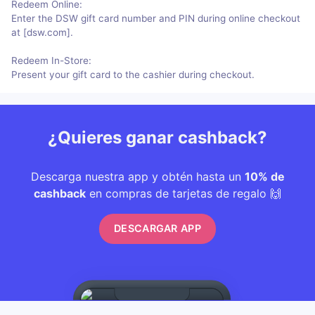
Redeem Online:
Enter the DSW gift card number and PIN during online checkout
at [dsw.com].
Redeem In-Store:
Present your gift card to the cashier during checkout.
¿Quieres ganar cashback?
Descarga nuestra app y obtén hasta un
10% de
cashback
en compras de tarjetas de regalo 🙌
DESCARGAR APP