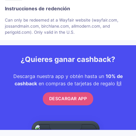
Instrucciones de redención
Can only be redeemed at a Wayfair website (wayfair.com,
jossandmain.com, birchlane.com, allmodern.com, and
perigold.com). Only valid in the U.S.
¿Quieres ganar cashback?
Descarga nuestra app y obtén hasta un
10% de
cashback
en compras de tarjetas de regalo 🙌
DESCARGAR APP