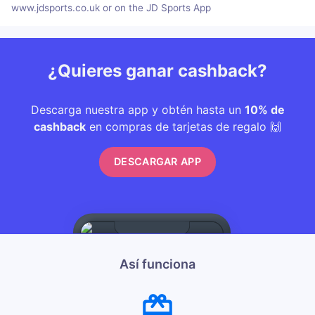
www.jdsports.co.uk or on the JD Sports App
¿Quieres ganar cashback?
Descarga nuestra app y obtén hasta un
10% de
cashback
en compras de tarjetas de regalo 🙌
DESCARGAR APP
Así funciona