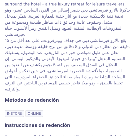
surround the hotel – a true luxury retreat for leisure travellers.
يذكرنا بالازو فيرساتشي دبي بقصر إيطالي من القرن السادس عشر، وهو
تحفة فنية كلاسيكية جديدة مع آثار خفية للعمارة العربية. يتميّز بمدخل
مذهل وسقوف عالية وحدائق ذات مناظر طبيعية ومجموعة من
المفروشات الإيطالية المتقنة الصنع، ويمثل الفندق رمزاً لأسلوب حياة
فيرساتشي.
يقع بالازو فيرساتشي دبي في جداف ووترفرونت، على بعد أقل من 15
دقيقة من مطار دبي الدولي و 8 دقائق من برج خليفة ووسط مدينة دبي،
مطل على طول شواطئ خور دبي التاريخي. عند الوصول، يستقبلك
التصميم المذهل "بيترا دي فيوم" لميدوزا الأيقوني والديكور اليوناني. إن
التجوّل في الفندق المصنف من فئة 5 نجوم يكشف عن العديد من
التصميمات والأقمشة الحصرية لفيرساتشي، في حين تعكس أحواض
السباحة الشاطئية وبرك المياه صفاء الحدائق الخضراء الفردوسية التي
تحيط بالفندق - وهو ملاذ فاخر حقيقي للمسافرين الباحثين عن الترف
والترفيه.
Métodos de redención
INSTORE
ONLINE
Instrucciones de redención