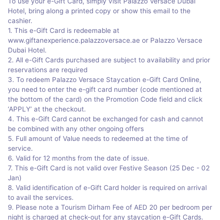
To use your e-Gift Card, simply visit Palazzo Versace Dubai
Hotel, bring along a printed copy or show this email to the
cashier.
1. This e-Gift Card is redeemable at
www.giftanexperience.palazzoversace.ae or Palazzo Versace
Dubai Hotel.
2. All e-Gift Cards purchased are subject to availability and prior
reservations are required
3. To redeem Palazzo Versace Staycation e-Gift Card Online,
you need to enter the e-gift card number (code mentioned at
the bottom of the card) on the Promotion Code field and click
‘APPLY’ at the checkout.
4. This e-Gift Card cannot be exchanged for cash and cannot
be combined with any other ongoing offers
5. Full amount of Value needs to redeemed at the time of
service.
6. Valid for 12 months from the date of issue.
7. This e-Gift Card is not valid over Festive Season (25 Dec - 02
Jan)
8. Valid identification of e-Gift Card holder is required on arrival
to avail the services.
9. Please note a Tourism Dirham Fee of AED 20 per bedroom per
night is charged at check-out for any staycation e-Gift Cards.