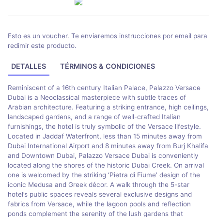
Esto es un voucher. Te enviaremos instrucciones por email para
redimir este producto.
DETALLES
TÉRMINOS & CONDICIONES
Reminiscent of a 16th century Italian Palace, Palazzo Versace
Dubai is a Neoclassical masterpiece with subtle traces of
Arabian architecture. Featuring a striking entrance, high ceilings,
landscaped gardens, and a range of well-crafted Italian
furnishings, the hotel is truly symbolic of the Versace lifestyle.
Located in Jaddaf Waterfront, less than 15 minutes away from
Dubai International Airport and 8 minutes away from Burj Khalifa
and Downtown Dubai, Palazzo Versace Dubai is conveniently
located along the shores of the historic Dubai Creek. On arrival
one is welcomed by the striking ‘Pietra di Fiume’ design of the
iconic Medusa and Greek décor. A walk through the 5-star
hotel’s public spaces reveals several exclusive designs and
fabrics from Versace, while the lagoon pools and reflection
ponds complement the serenity of the lush gardens that