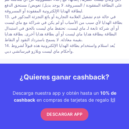
على البطاقة المفقودة / المسروقة. لا يوجد بديل/ تعويض/ مستحق الدفع
لبطاقة الهدايا الإلكترونية المفقودة أو المسروقة.
13. في حالة عدم تشغيل العلامة التجارية أو بائع التجزئة المذكور في
بطاقة الهدايا لأي سبب من الأسباب أو لم يكن في شراكة مع ماي ليست
أو أي شركة تابعة لـ ماي ليست، تحتفظ ماي ليست بالحق في استبدال
البطاقة ببطاقة هدايا ماي ليست أو أي بطاقة هدايا أخرى. بطاقة هدايا
بقيمة معادلة. لا يسمح باسترداد النقود أو النقاط.
14. يُعد استلام واستخدام بطاقة الهدايا الإلكترونية هذه قبولاً لشروط
وأحكام ماي ليست وبلازو فيرساتشي دبي.
¿Quieres ganar cashback?
Descarga nuestra app y obtén hasta un
10% de
cashback
en compras de tarjetas de regalo 🙌
DESCARGAR APP