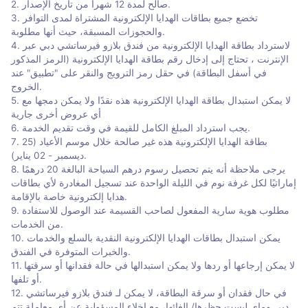
2. صالح لمدة 12 شهراً من تاريخ الإصدار.
3. تخضع جميع بطاقات الهدايا الإلكترونية المشتراة لمدى التوافر
والحجوزات المسبقة، حيث أنها مطلوبة.
4. لاسترداد بطاقة الهدايا الإلكترونية من فندق بلازو فيرساتشي دبي عبر
الإنترنت ، تحتاج إلى إدخال رقم بطاقة الهدايا الإلكترونية (الرمز المذكور
في أسفل البطاقة) في حقل رمز الترويج والنقر على "تطبيق" عند
الخروج.
5. لا يمكن استبدال بطاقة الهدايا الإلكترونية هذه نقدًا ولا يمكن دمجها مع
أي عروض أخرى جارية
6. يجب استرداد المبلغ الكامل للقيمة في وقت تقديم الخدمة.
7. بطاقة الهدايا الإلكترونية هذه غير صالحة خلال موسم الأعياد (25
ديسمبر - 02 يناير).
8. يرجى ملاحظة أنه يتم تحصيل رسوم درهم السياحة البالغة 20 درهمًا
إماراتيًا لكل غرفة نوم في الليلة الواحدة عند تسجيل المغادرة لأي بطاقات
هدايا إلكترونية خاصة بالإقامة.
9. مطلوب هوية سارية المفعول لصاحب القسيمة عند الوصول للاستفادة
من الخدمات.
10. يمكن استبدال بطاقات الهدايا الإلكترونية النقدية بالسلع والخدمات
والخبرات المتوفرة في الفندق.
11. لا يمكن إرجاعها أو ردها ولا يمكن استبدالها في حالة فقدانها أو سرقتها
أو تلفها.
12. في حال فقدان أو سرقة البطاقة، لا يمكن لـ فندق بلازو فيرساتشي
دبي وماي ليست حظرها/ إلغائها، مع إخلاء المسؤولية عن أي معاملة تتم