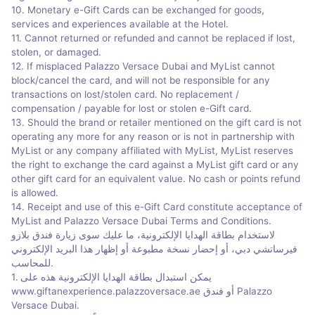
10. Monetary e-Gift Cards can be exchanged for goods,
services and experiences available at the Hotel.
11. Cannot returned or refunded and cannot be replaced if lost,
stolen, or damaged.
12. If misplaced Palazzo Versace Dubai and MyList cannot
block/cancel the card, and will not be responsible for any
transactions on lost/stolen card. No replacement /
compensation / payable for lost or stolen e-Gift card.
13. Should the brand or retailer mentioned on the gift card is not
operating any more for any reason or is not in partnership with
MyList or any company affiliated with MyList, MyList reserves
the right to exchange the card against a MyList gift card or any
other gift card for an equivalent value. No cash or points refund
is allowed.
14. Receipt and use of this e-Gift Card constitute acceptance of
MyList and Palazzo Versace Dubai Terms and Conditions.
لاستخدام بطاقة الهدايا الإلكترونية، ما عليك سوى زيارة فندق بلازو
فيرساتشي دبي، أو إحضار نسخة مطبوعة أو إظهار هذا البريد الإلكتروني
للمحاسب.
1. يمكن استبدال بطاقة الهدايا الإلكترونية هذه على
www.giftanexperience.palazzoversace.ae أو فندق Palazzo
Versace Dubai.