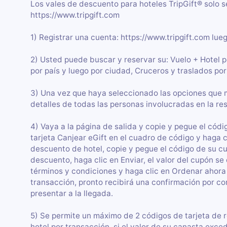
Los vales de descuento para hoteles TripGift® solo s
https://www.tripgift.com
1) Registrar una cuenta: https://www.tripgift.com lue
2) Usted puede buscar y reservar su: Vuelo + Hotel 
por país y luego por ciudad, Cruceros y traslados por
3) Una vez que haya seleccionado las opciones que me
detalles de todas las personas involucradas en la re
4) Vaya a la página de salida y copie y pegue el códig
tarjeta Canjear eGift en el cuadro de código y haga 
descuento de hotel, copie y pegue el código de su c
descuento, haga clic en Enviar, el valor del cupón se
términos y condiciones y haga clic en Ordenar ahora
transacción, pronto recibirá una confirmación por co
presentar a la llegada.
5) Se permite un máximo de 2 códigos de tarjeta de 
hotel por transacción, si el valor de su canasta exced