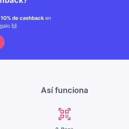
shback?
n
10% de cashback
en
galo 🙌
Así funciona