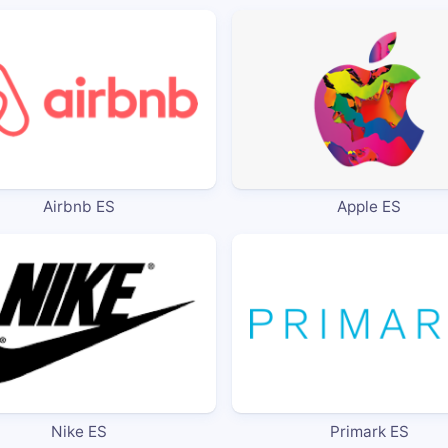
Airbnb ES
Apple ES
Nike ES
Primark ES