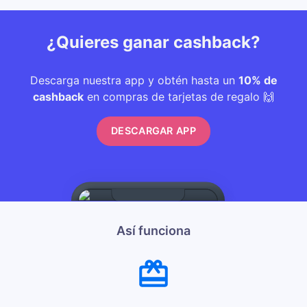
¿Quieres ganar cashback?
Descarga nuestra app y obtén hasta un
10% de
cashback
en compras de tarjetas de regalo 🙌
DESCARGAR APP
Así funciona