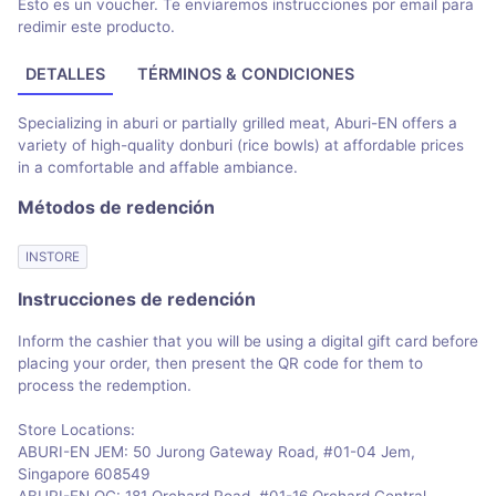
Esto es un voucher. Te enviaremos instrucciones por email para
redimir este producto.
DETALLES
TÉRMINOS & CONDICIONES
Specializing in aburi or partially grilled meat, Aburi-EN offers a
variety of high-quality donburi (rice bowls) at affordable prices
in a comfortable and affable ambiance.
Métodos de redención
INSTORE
Instrucciones de redención
Inform the cashier that you will be using a digital gift card before
placing your order, then present the QR code for them to
process the redemption.
Store Locations:
ABURI-EN JEM: 50 Jurong Gateway Road, #01-04 Jem,
Singapore 608549
ABURI-EN OC: 181 Orchard Road, #01-16 Orchard Central,