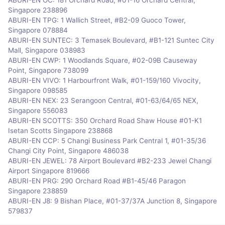
Singapore 238896
ABURI-EN TPG: 1 Wallich Street, #B2-09 Guoco Tower,
Singapore 078884
ABURI-EN SUNTEC: 3 Temasek Boulevard, #B1-121 Suntec City
Mall, Singapore 038983
ABURI-EN CWP: 1 Woodlands Square, #02-09B Causeway
Point, Singapore 738099
ABURI-EN VIVO: 1 Harbourfront Walk, #01-159/160 Vivocity,
Singapore 098585
ABURI-EN NEX: 23 Serangoon Central, #01-63/64/65 NEX,
Singapore 556083
ABURI-EN SCOTTS: 350 Orchard Road Shaw House #01-K1
Isetan Scotts Singapore 238868
ABURI-EN CCP: 5 Changi Business Park Central 1, #01-35/36
Changi City Point, Singapore 486038
ABURI-EN JEWEL: 78 Airport Boulevard #B2-233 Jewel Changi
Airport Singapore 819666
ABURI-EN PRG: 290 Orchard Road #B1-45/46 Paragon
Singapore 238859
ABURI-EN J8: 9 Bishan Place, #01-37/37A Junction 8, Singapore
579837